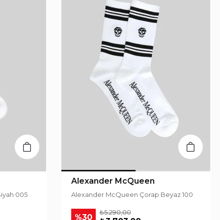
Alexander McQueen
iyah 005
Alexander McQueen Çorap Beyaz 100
₺5.290,00
%30