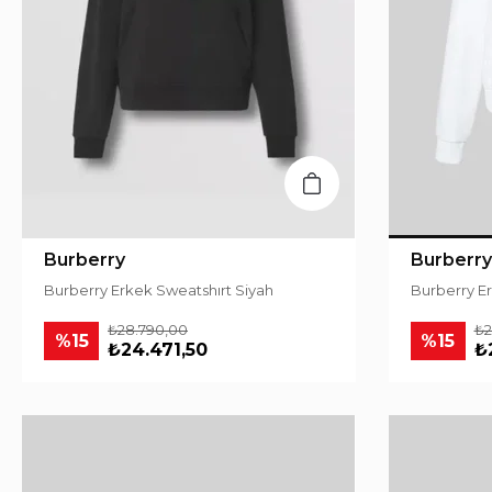
Burberry
Burberry
Burberry Erkek Sweatshırt Siyah
Bu
₺28.790,00
₺2
%15
%15
₺24.471,50
₺