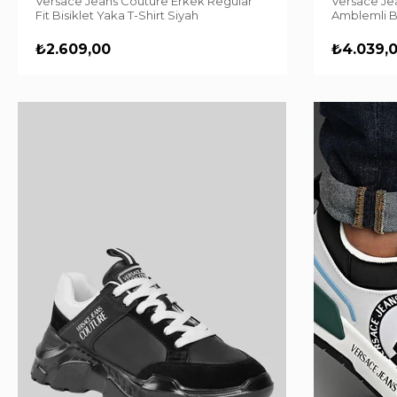
Versace Jeans Couture Erkek Regular
Versace Je
Fit Bisiklet Yaka T-Shirt Siyah
Amblemli B
₺2.609,00
₺4.039,