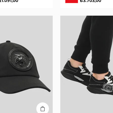
21.091,00
₺3.703,00