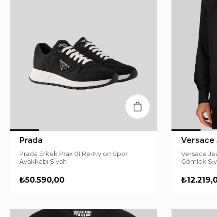
Prada
Versace 
Prada Erkek Prax 01 Re-Nylon Spor
Versace Je
Ayakkabı Siyah
Gömlek Si
₺50.590,00
₺12.219,