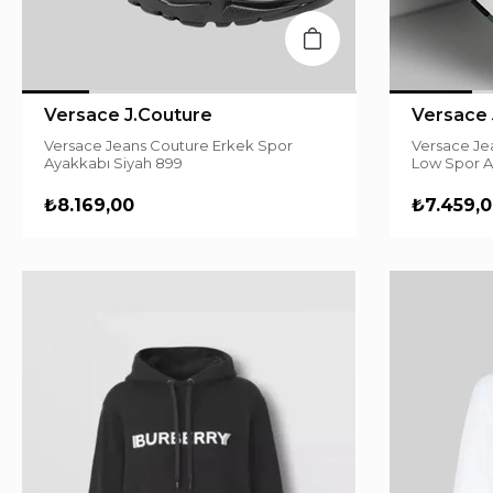
Versace J.Couture
Versace 
Versace Jeans Couture Erkek Spor
Versace Je
Ayakkabı Siyah 899
Low Spor A
₺8.169,00
₺7.459,