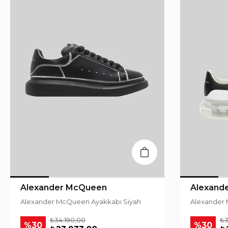
Alexander McQueen
Alexand
Alexander McQueen Ayakkabı Siyah
Alexander
₺34.190,00
₺3
%30
%30