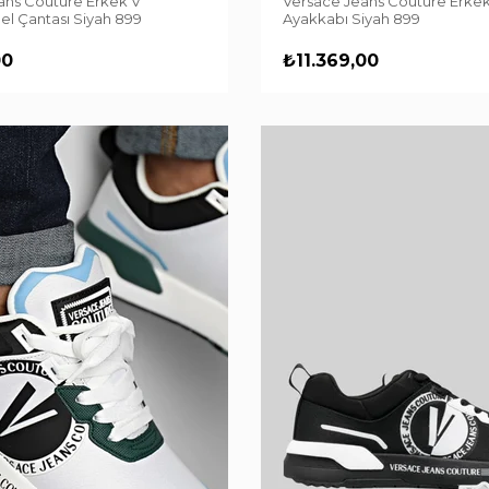
ans Couture Erkek V
Versace Jeans Couture Erke
el Çantası Siyah 899
Ayakkabı Siyah 899
00
₺11.369,00