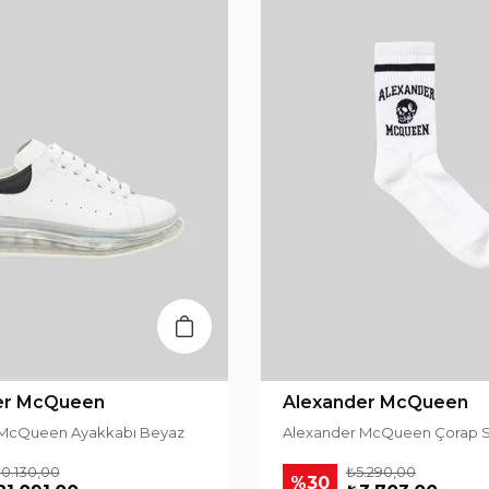
er McQueen
Alexander McQueen
 McQueen Ayakkabı Beyaz
Alexander McQueen Çorap S
0.130,00
₺5.290,00
%30