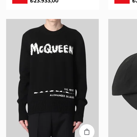
₺23.933,00
₺