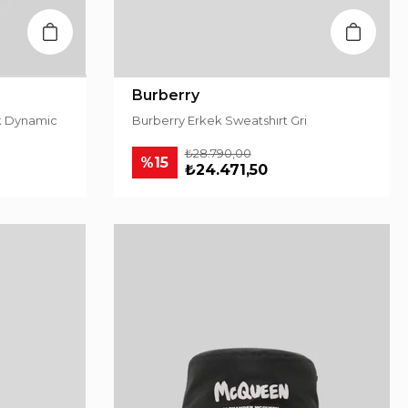
Burberry
k Dynamic
Burberry Erkek Sweatshırt Gri
₺28.790,00
%15
₺24.471,50