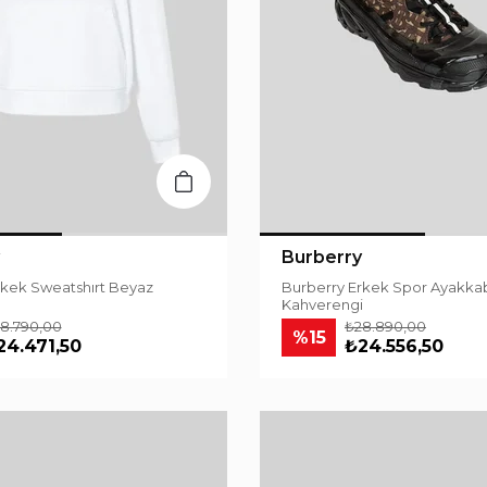
Burberry
rberry Erkek Sweatshırt Beyaz
Burberry Erkek Spor Ayakka
Kahverengi
8.790,00
₺28.890,00
%15
24.471,50
₺24.556,50