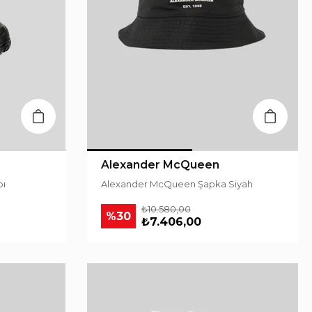
Alexander McQueen
bı
Alexander McQueen Şapka Siyah
₺10.580,00
%30
₺7.406,00