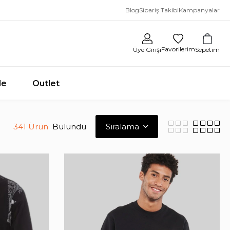
Blog
Sipariş Takibi
Kampanyalar
Favorilerim
Sepetim
Üye Girişi
le
Outlet
341 Ürün