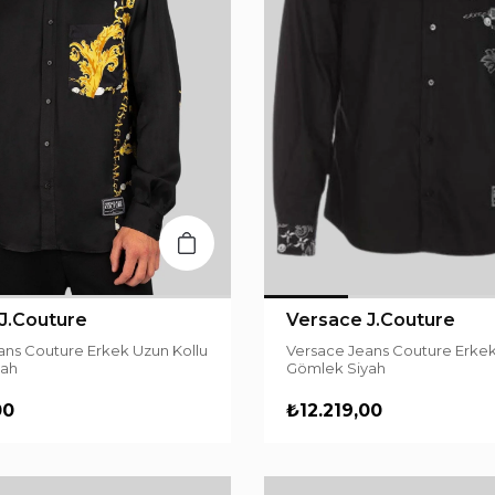
J.Couture
Versace J.Couture
ans Couture Erkek Uzun Kollu
Versace Jeans Couture Erkek
yah
Gömlek Siyah
00
₺12.219,00