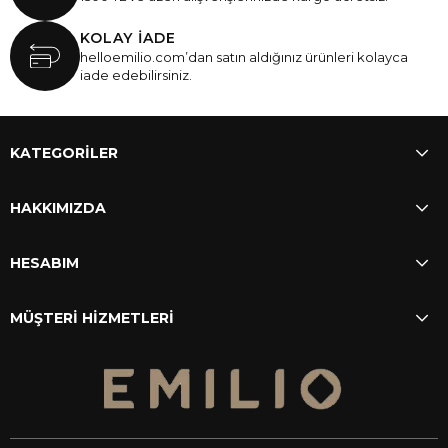
KOLAY İADE
helloemilio.com’dan satın aldığınız ürünleri kolayca
iade edebilirsiniz.
KATEGORİLER
HAKKIMIZDA
HESABIM
MÜŞTERİ HİZMETLERİ