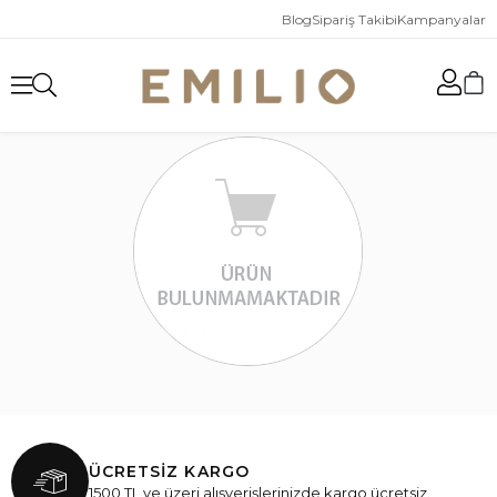
Blog
Sipariş Takibi
Kampanyalar
ÜCRETSİZ KARGO
1500 TL ve üzeri alışverişlerinizde kargo ücretsiz.