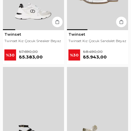
Twinset
Twinset
Twinset Kız Çocuk Sneaker Beyaz
Twinset Kız Çocuk Sandalet Beyaz
₺7.690,00
₺8.490,00
%30
%30
₺5.383,00
₺5.943,00