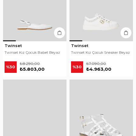
Twinset
Twinset
Twinset Kız Çocuk Babet Beyaz
Twinset Kız Çocuk Sneaker Beyaz
₺8.290,00
₺7.090,00
%30
%30
₺5.803,00
₺4.963,00