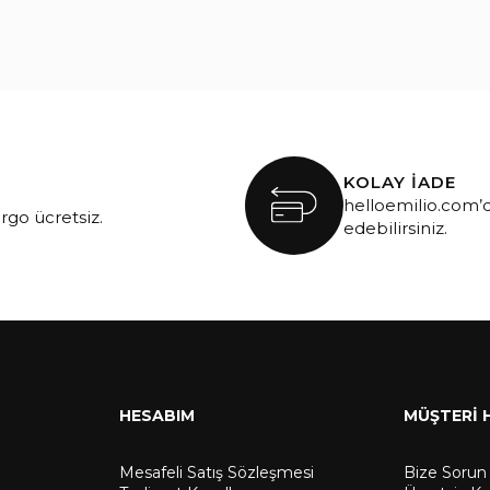
KOLAY İADE
helloemilio.com’d
argo ücretsiz.
edebilirsiniz.
HESABIM
MÜŞTERİ 
Mesafeli Satış Sözleşmesi
Bize Sorun