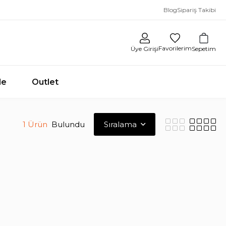
Blog
Sipariş Takibi
Favorilerim
Sepetim
Üye Girişi
le
Outlet
1 Ürün