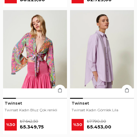
Twinset
Twinset
Twinset Kadın Bluz Çok renkli
Twinset Kadın Gömlek Lila
₺7.642,50
₺7.790,00
%30
%30
₺5.349,75
₺5.453,00