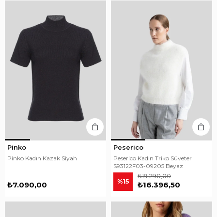
Pinko
Peserico
Pinko Kadın Kazak Siyah
Peserico Kadın Triko Süveter
S93122F03-09205 Beyaz
₺19.290,00
%15
₺7.090,00
₺16.396,50