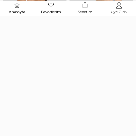
Anasayfa
Favorilerim
Sepetim
Üye Girişi
Patrizia Pepe
Patrizia Pepe
Patrizia Pepe Kadın Bluz Beyaz
Patrizia Pepe Kadın Bluz Mavi
₺10.290,00
₺6.890,00
%40
%40
₺6.174,00
₺4.134,00