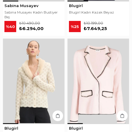
Sabina Musayev
Blugirl
Sabina Musayev Kadın Bustiyer
Blugirl Kadın Kazak Beyaz
Bej
₺10.490,00
₺10.199,00
%40
%25
₺6.294,00
₺7.649,25
Blugirl
Blugirl