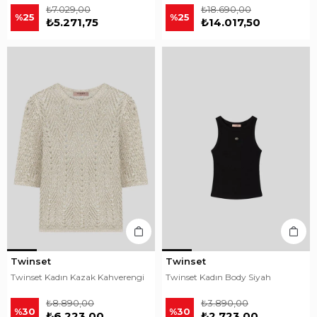
₺7.029,00
₺18.690,00
%25
%25
₺5.271,75
₺14.017,50
Twinset
Twinset
Twinset Kadın Kazak Kahverengi
Twinset Kadın Body Siyah
₺8.890,00
₺3.890,00
%30
%30
₺6.223,00
₺2.723,00