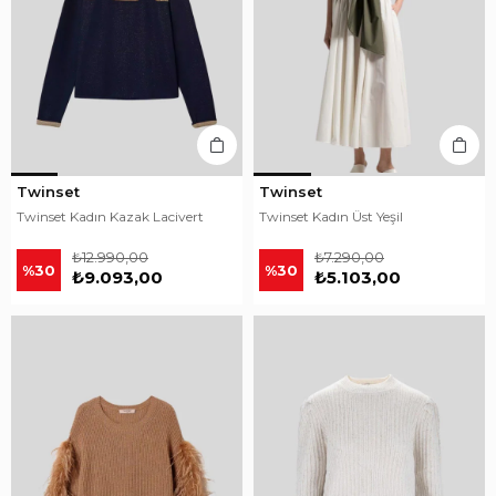
Twinset
Twinset
Twinset Kadın Kazak Lacivert
Twinset Kadın Üst Yeşil
₺12.990,00
₺7.290,00
%30
%30
₺9.093,00
₺5.103,00