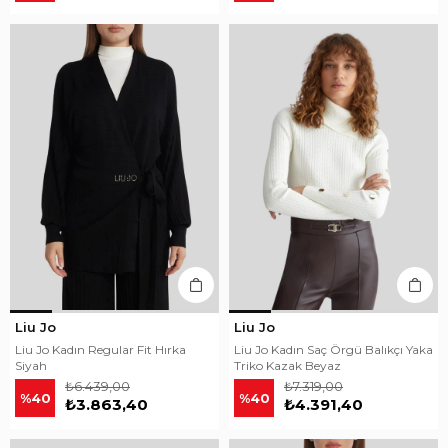
Liu Jo
Liu Jo
Liu Jo Kadın Regular Fit Hırka
Liu Jo Kadın Saç Örgü Balıkçı Yaka
Siyah
Triko Kazak Beyaz
₺6.439,00
₺7.319,00
%40
%40
₺3.863,40
₺4.391,40