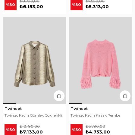
₺8.790,00
₺7.590,00
%30
%30
₺6.153,00
₺5.313,00
Twinset
Twinset
Twinset Kadın Gömlek Çok renkli
Twinset Kadın Kazak Pembe
₺10.190,00
₺6.790,00
%30
%30
₺7.133,00
₺4.753,00