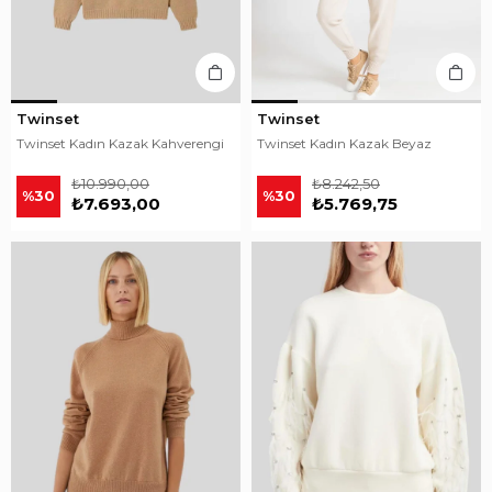
Twinset
Twinset
Twinset Kadın Kazak Kahverengi
Twinset Kadın Kazak Beyaz
₺10.990,00
₺8.242,50
%30
%30
₺7.693,00
₺5.769,75