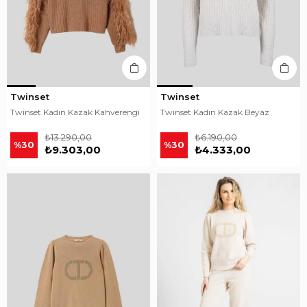
Twinset
Twinset
Twinset Kadın Kazak Kahverengi
Twinset Kadın Kazak Beyaz
₺13.290,00
₺6.190,00
%30
%30
₺9.303,00
₺4.333,00