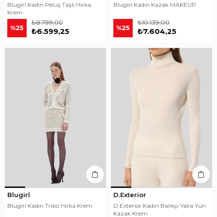
Blugirl Kadın Peluş Taşlı Hırka
Blugirl Kadın Kazak MAKEUP
Krem
₺8.799,00
₺10.139,00
%25
%25
₺6.599,25
₺7.604,25
Blugirl
D.Exterior
Blugirl Kadın Triko Hırka Krem
D.Exterior Kadın Balıkçı Yaka Yün
Kazak Krem