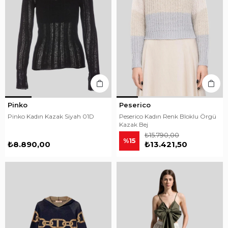
Pinko
Peserico
Pinko Kadın Kazak Siyah 01D
Peserico Kadın Renk Bloklu Örgü
Kazak Bej
₺15.790,00
%15
₺8.890,00
₺13.421,50