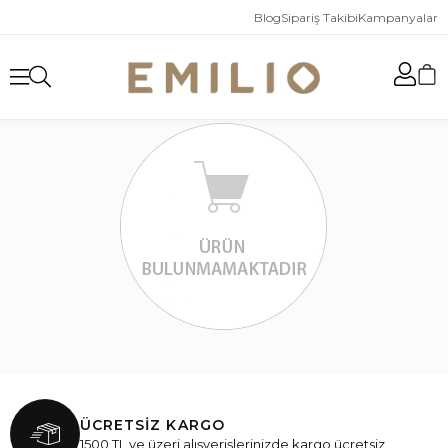
Blog
Sipariş Takibi
Kampanyalar
ÜCRETSİZ KARGO
1500 TL ve üzeri alışverişlerinizde kargo ücretsiz.