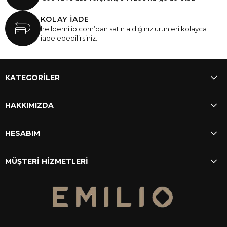
KOLAY İADE
helloemilio.com’dan satın aldığınız ürünleri kolayca
iade edebilirsiniz.
KATEGORİLER
HAKKIMIZDA
HESABIM
MÜŞTERİ HİZMETLERİ