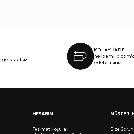
KOLAY İADE
helloemilio.com’d
argo ücretsiz.
edebilirsiniz.
HESABIM
MÜŞTERİ 
Teslimat Koşulları
Bize Sorun