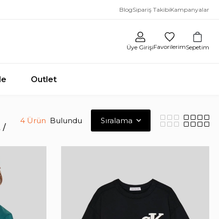
Blog
Sipariş Takibi
Kampanyalar
Favorilerim
Sepetim
Üye Girişi
le
Outlet
4 Ürün
t
T-Shirt