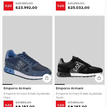
₺29.990,00
₺31.290,00
%20
%20
₺23.992,00
₺25.032,00
Emporio Armani
Emporio Armani
Emporio Armani Erkek Ayakkabı
Emporio Armani Erkek Ayakkabı
Mavi
Siyah
₺11.690,00
₺11.690,00
%30
%30
₺8.183,00
₺8.183,00