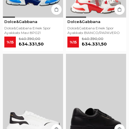
Dolce&Gabbana
Dolce&Gabbana
Dolce&Gabbana Erkek Spor
Dolce&Gabbana Erkek Spor
Ayakkabı Mavi 8P021
Ayakkabı BIANCO/PAPAVERO
₺40.390,00
₺40.390,00
%15
%15
₺34.331,50
₺34.331,50