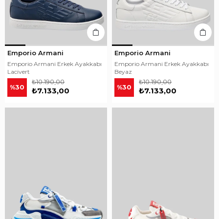
Emporio Armani
Emporio Armani
Emporio Armani Erkek Ayakkabı
Emporio Armani Erkek Ayakkabı
Lacivert
Beyaz
₺10.190,00
₺10.190,00
%30
%30
₺7.133,00
₺7.133,00