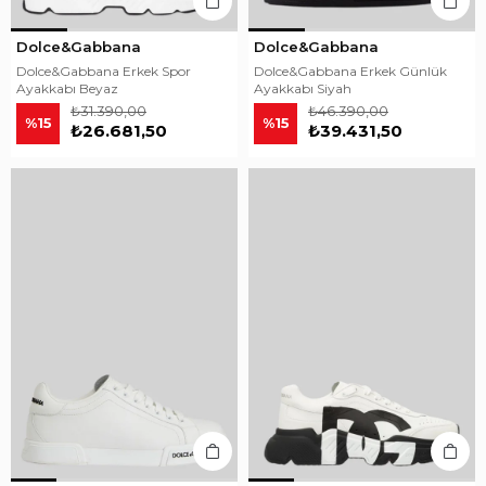
Dolce&Gabbana
Dolce&Gabbana
Dolce&Gabbana Erkek Spor
Dolce&Gabbana Erkek Günlük
Ayakkabı Beyaz
Ayakkabı Siyah
₺31.390,00
₺46.390,00
%15
%15
₺26.681,50
₺39.431,50