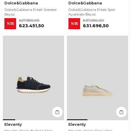
Dolce&Gabbana
Dolce&Gabbana
Dolce&Gabbana Erkek Sneaker
Dolce&Gabbana Erkek Spor
Beyaz
Ayakkabı Beyaz
₺27.590,00
₺37.290,00
%15
%15
₺23.451,50
₺31.696,50
Eleventy
Eleventy
Eleventy Erkek Bağcıklı Spor
Eleventy Erkek Örgü Spor