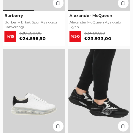
Burberry
Alexander McQueen
Burberry Erkek Spor Ayakkabı
Alexander McQueen Ayakkabı
Kahverengi
Siyah
₺28.890,00
₺34.190,00
%15
%30
₺24.556,50
₺23.933,00