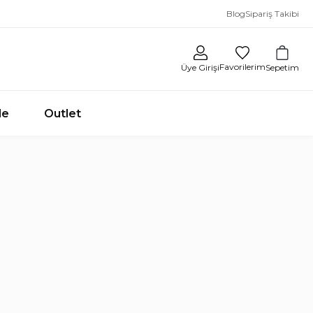
Blog
Sipariş Takibi
Favorilerim
Sepetim
Üye Girişi
le
Outlet