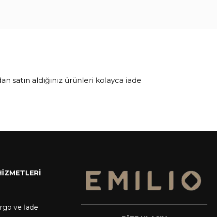
an satın aldığınız ürünleri kolayca iade
HİZMETLERİ
argo ve İade