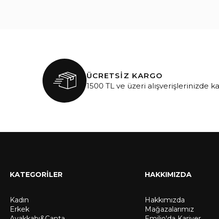
ÜCRETSİZ KARGO
1500 TL ve üzeri alışverişlerinizde k
KATEGORİLER
HAKKIMIZDA
Kadın
Hakkımızda
Erkek
Mağazalarımız
Ayakkabı&Çanta
Emilio'da Kariyer