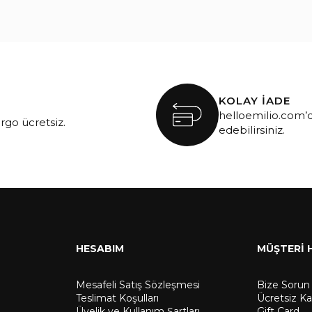
KOLAY İADE
helloemilio.com’d
argo ücretsiz.
edebilirsiniz.
HESABIM
MÜŞTERİ 
Mesafeli Satış Sözleşmesi
Bize Sorun
Teslimat Koşulları
Ücretsiz K
Üyelik ve Kullanım Şartları
Gift Card