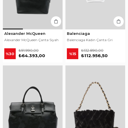
Alexander McQueen
Balenciaga
Alexander McQueen Çanta Siyah
Balenciaga Kadın Çanta Gri
₺91.990,00
₺132.890,00
%30
%15
₺64.393,00
₺112.956,50