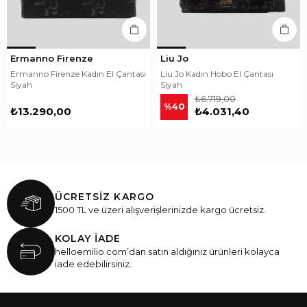
Ermanno Firenze
Liu Jo
Ermanno Firenze Kadın El Çantası
Liu Jo Kadın Hobo El Çantası
Siyah
Siyah
₺6.719,00
%40
₺13.290,00
₺4.031,40
ÜCRETSİZ KARGO
1500 TL ve üzeri alışverişlerinizde kargo ücretsiz.
KOLAY İADE
helloemilio.com’dan satın aldığınız ürünleri kolayca
iade edebilirsiniz.