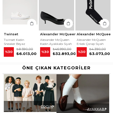
Alexander McQueen
Alexander McQueen
Patrizia Pepe
Alexander McQueen
Alexander McQueen
Patrizia Pepe Kadın
Kadın Ayakkabı Siyah
Erkek Çorap Siyah
Elbise Bej
₺46.990,00
₺4.390,00
₺16.390,00
%30
%30
%40
0
₺32.893,00
₺3.073,00
₺9.834,00
ÖNE ÇIKAN KATEGORILER
ÇOCUK
AYAKKABI